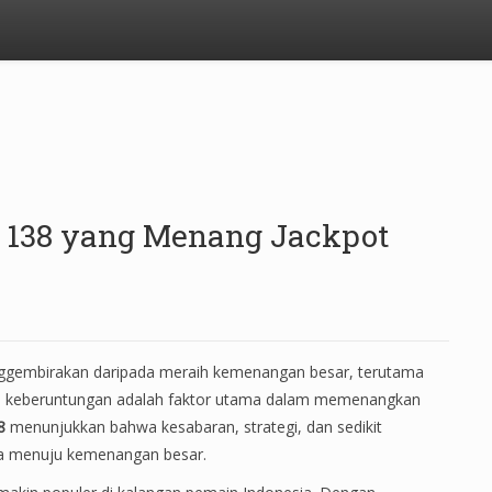
r 138 yang Menang Jackpot
enggembirakan daripada meraih kemenangan besar, terutama
gap keberuntungan adalah faktor utama dalam memenangkan
8
menunjukkan bahwa kesabaran, strategi, dan sedikit
 menuju kemenangan besar.