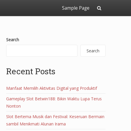
Sample Page
Search
Search
Recent Posts
Manfaat Memilih Aktivitas Digital yang Produktif
Gameplay Slot Betwin188: Bikin Waktu Lupa Terus
Nonton
Slot Bertema Musik dan Festival: Keseruan Bermain
sambil Menikmati Alunan Irama