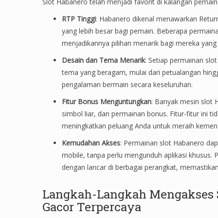
Slot Habanero telah menjadi favorit di kalangan pemai
RTP Tinggi
:
Habanero dikenal menawarkan Return
yang lebih besar bagi pemain.
Beberapa permaina
menjadikannya pilihan menarik bagi mereka yang 
Desain dan Tema Menarik
:
Setiap permainan slo
tema yang beragam, mulai dari petualangan hingg
pengalaman bermain secara keseluruhan.
Fitur Bonus Menguntungkan
:
Banyak mesin slot H
simbol liar, dan permainan bonus.
Fitur-fitur ini
meningkatkan peluang Anda untuk meraih kemen
Kemudahan Akses
:
Permainan slot Habanero dapa
mobile, tanpa perlu mengunduh aplikasi khusus.
P
dengan lancar di berbagai perangkat, memastik
Langkah-Langkah Mengakses Sl
Gacor Terpercaya