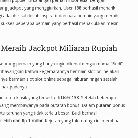
emakin populer di kalangan pemain Indonesia. Dengan
uang jackpot yang menggiurkan,
User 138
berhasil menarik
 adalah kisah-kisah inspiratif dari para pemain yang meraih
kisah sukses beberapa pemain yang berhasil menaklukkan mesin
Meraih Jackpot Miliaran Rupiah
seorang pemain yang hanya ingin dikenal dengan nama “Budi”.
membayangkan bahwa kegemarannya bermain slot online akan
a bermain slot slot online sebagai hiburan ringan setelah
ihak padanya.
n tema klasik yang tersedia di
User 138
. Setelah beberapa
ol yang membawanya pada putaran bonus. Dalam putaran bonus
u taruhan yang tidak terlalu besar, Budi berhasil
ai
lebih dari Rp 1 miliar
. Kejutan yang tak terduga ini membuat