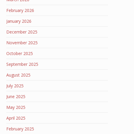
February 2026
January 2026
December 2025
November 2025
October 2025
September 2025
August 2025
July 2025
June 2025
May 2025
April 2025
February 2025