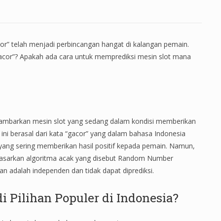
acor” telah menjadi perbincangan hangat di kalangan pemain.
acor”?
Apakah ada cara untuk memprediksi mesin slot mana
ggambarkan mesin slot yang sedang dalam kondisi memberikan
h ini berasal dari kata “gacor” yang dalam bahasa Indonesia
yang sering memberikan hasil positif kepada pemain.
Namun,
rdasarkan algoritma acak yang disebut Random Number
 adalah independen dan tidak dapat diprediksi.
 Pilihan Populer di Indonesia?