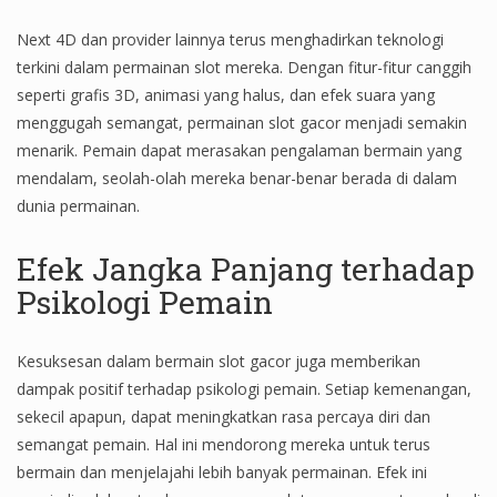
Next 4D dan provider lainnya terus menghadirkan teknologi
terkini dalam permainan slot mereka. Dengan fitur-fitur canggih
seperti grafis 3D, animasi yang halus, dan efek suara yang
menggugah semangat, permainan slot gacor menjadi semakin
menarik. Pemain dapat merasakan pengalaman bermain yang
mendalam, seolah-olah mereka benar-benar berada di dalam
dunia permainan.
Efek Jangka Panjang terhadap
Psikologi Pemain
Kesuksesan dalam bermain slot gacor juga memberikan
dampak positif terhadap psikologi pemain. Setiap kemenangan,
sekecil apapun, dapat meningkatkan rasa percaya diri dan
semangat pemain. Hal ini mendorong mereka untuk terus
bermain dan menjelajahi lebih banyak permainan. Efek ini