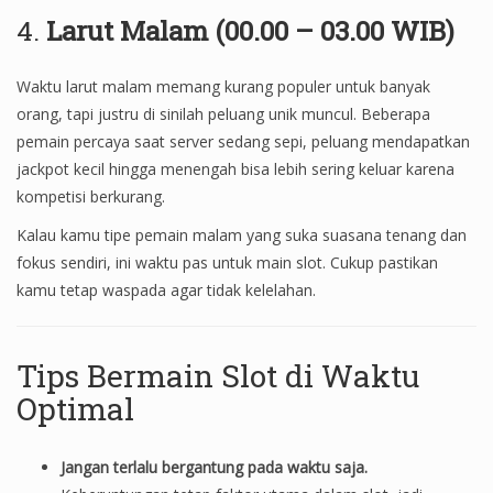
4.
Larut Malam (00.00 – 03.00 WIB)
Waktu larut malam memang kurang populer untuk banyak
orang, tapi justru di sinilah peluang unik muncul. Beberapa
pemain percaya saat server sedang sepi, peluang mendapatkan
jackpot kecil hingga menengah bisa lebih sering keluar karena
kompetisi berkurang.
Kalau kamu tipe pemain malam yang suka suasana tenang dan
fokus sendiri, ini waktu pas untuk main slot. Cukup pastikan
kamu tetap waspada agar tidak kelelahan.
Tips Bermain Slot di Waktu
Optimal
Jangan terlalu bergantung pada waktu saja.