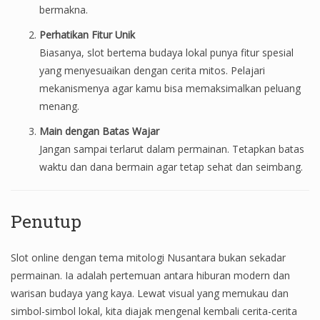
bermakna.
Perhatikan Fitur Unik
Biasanya, slot bertema budaya lokal punya fitur spesial
yang menyesuaikan dengan cerita mitos. Pelajari
mekanismenya agar kamu bisa memaksimalkan peluang
menang.
Main dengan Batas Wajar
Jangan sampai terlarut dalam permainan. Tetapkan batas
waktu dan dana bermain agar tetap sehat dan seimbang.
Penutup
Slot online dengan tema mitologi Nusantara bukan sekadar
permainan. Ia adalah pertemuan antara hiburan modern dan
warisan budaya yang kaya. Lewat visual yang memukau dan
simbol-simbol lokal, kita diajak mengenal kembali cerita-cerita