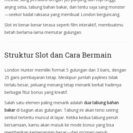
anjing setia, tabung bahan bakar, dan tentu saja sang monster
—seekor kadal raksasa yang membuat London berguncang.
Slot ini benar-benar terasa seperti film interaktif, membuatmu
betah berlama-lama memutar gulungan.
Struktur Slot dan Cara Bermain
London Hunter memiliki format 5 gulungan dan 3 baris, dengan
25 garis pembayaran tetap. Meskipun jumlah paylines tidak
terlalu besar, peluang menang tetap menarik berkat hadirnya
berbagai fitur bonus yang kreatif.
Salah satu elemen paling menarik adalah
dua tabung bahan
bakar
di bagian atas gulungan. Tabung ini akan terisi seiring
simbol tertentu muncul di layar. Ketika kedua tabung penuh
bersamaan, kamu akan masuk ke mode bonus yang bisa
memberikan kemenangan besar—dan momen penuh