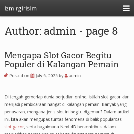
izmirgirisim
Author: admin - page 8
Mengapa Slot Gacor Begitu
Populer di Kalangan Pemain
Posted on
July 6, 2025
by
admin
Di tengah gemerlap dunia perjudian online, istilah slot gacor kian
menjadi pembicaraan hangat di kalangan pemain. Banyak yang
penasaran, mengapa jenis slot ini begitu digemari? Dalam artikel
ini, kita akan mengupas tuntas fenomena di balik popularitas
slot gacor
, serta bagaimana Next 4D berkontribusi dalam