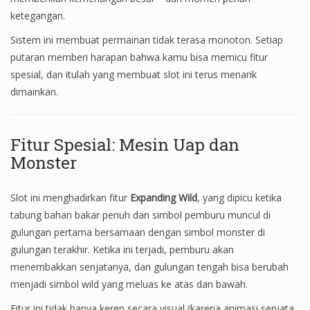
ketegangan.
Sistem ini membuat permainan tidak terasa monoton. Setiap
putaran memberi harapan bahwa kamu bisa memicu fitur
spesial, dan itulah yang membuat slot ini terus menarik
dimainkan.
Fitur Spesial: Mesin Uap dan
Monster
Slot ini menghadirkan fitur
Expanding Wild
, yang dipicu ketika
tabung bahan bakar penuh dan simbol pemburu muncul di
gulungan pertama bersamaan dengan simbol monster di
gulungan terakhir. Ketika ini terjadi, pemburu akan
menembakkan senjatanya, dan gulungan tengah bisa berubah
menjadi simbol wild yang meluas ke atas dan bawah.
Fitur ini tidak hanya keren secara visual (karena animasi senjata