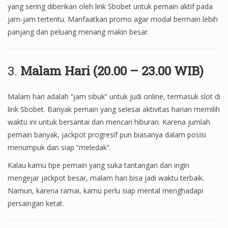
yang sering diberikan oleh link Sbobet untuk pemain aktif pada
jam-jam tertentu. Manfaatkan promo agar modal bermain lebih
panjang dan peluang menang makin besar.
3.
Malam Hari (20.00 – 23.00 WIB)
Malam hari adalah “jam sibuk” untuk judi online, termasuk slot di
link Sbobet. Banyak pemain yang selesai aktivitas harian memilih
waktu ini untuk bersantai dan mencari hiburan. Karena jumlah
pemain banyak, jackpot progresif pun biasanya dalam posisi
menumpuk dan siap “meledak”.
Kalau kamu tipe pemain yang suka tantangan dan ingin
mengejar jackpot besar, malam hari bisa jadi waktu terbaik.
Namun, karena ramai, kamu perlu siap mental menghadapi
persaingan ketat.