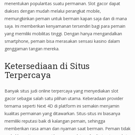
menentukan popularitas suatu permainan. Slot gacor dapat
diakses dengan mudah melalui perangkat mobile,
memungkinkan pemain untuk bermain kapan saja dan di mana
saja. Ini memberikan kenyamanan tersendiri bagi para pemain
yang memiliki mobilitas tinggi. Dengan hanya mengandalkan
smartphone, pemain bisa merasakan sensasi kasino dalam
genggaman tangan mereka.
Ketersediaan di Situs
Terpercaya
Banyak situs judi online terpercaya yang menyediakan slot
gacor sebagai salah satu pilihan utama. Keberadaan provider
ternama seperti Next 4D di platform ini semakin menjamin
kualitas permainan yang ditawarkan. Situs-situs ini biasanya
memiliki reputasi baik di kalangan pemain, sehingga
memberikan rasa aman dan nyaman saat bermain. Pemain tidak