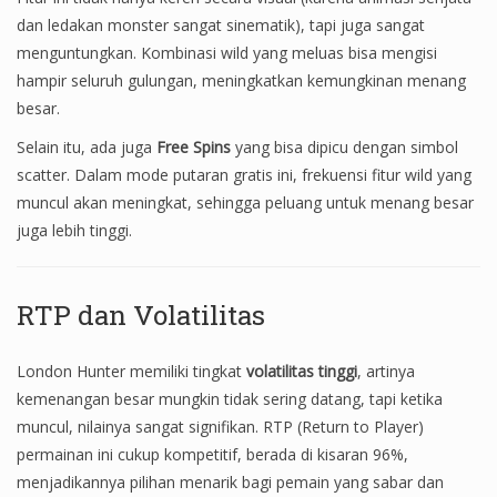
dan ledakan monster sangat sinematik), tapi juga sangat
menguntungkan. Kombinasi wild yang meluas bisa mengisi
hampir seluruh gulungan, meningkatkan kemungkinan menang
besar.
Selain itu, ada juga
Free Spins
yang bisa dipicu dengan simbol
scatter. Dalam mode putaran gratis ini, frekuensi fitur wild yang
muncul akan meningkat, sehingga peluang untuk menang besar
juga lebih tinggi.
RTP dan Volatilitas
London Hunter memiliki tingkat
volatilitas tinggi
, artinya
kemenangan besar mungkin tidak sering datang, tapi ketika
muncul, nilainya sangat signifikan. RTP (Return to Player)
permainan ini cukup kompetitif, berada di kisaran 96%,
menjadikannya pilihan menarik bagi pemain yang sabar dan