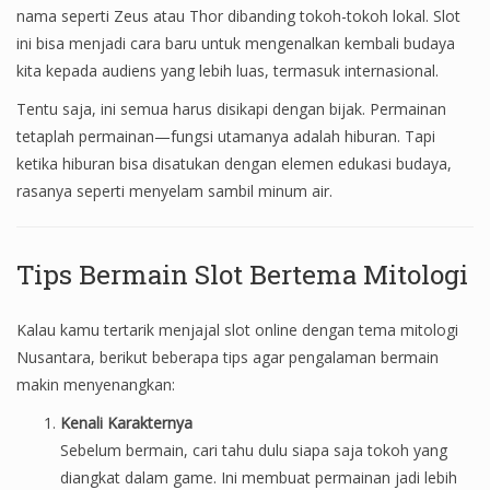
nama seperti Zeus atau Thor dibanding tokoh-tokoh lokal. Slot
ini bisa menjadi cara baru untuk mengenalkan kembali budaya
kita kepada audiens yang lebih luas, termasuk internasional.
Tentu saja, ini semua harus disikapi dengan bijak. Permainan
tetaplah permainan—fungsi utamanya adalah hiburan. Tapi
ketika hiburan bisa disatukan dengan elemen edukasi budaya,
rasanya seperti menyelam sambil minum air.
Tips Bermain Slot Bertema Mitologi
Kalau kamu tertarik menjajal slot online dengan tema mitologi
Nusantara, berikut beberapa tips agar pengalaman bermain
makin menyenangkan:
Kenali Karakternya
Sebelum bermain, cari tahu dulu siapa saja tokoh yang
diangkat dalam game. Ini membuat permainan jadi lebih