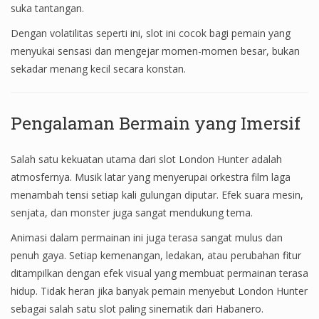
suka tantangan.
Dengan volatilitas seperti ini, slot ini cocok bagi pemain yang
menyukai sensasi dan mengejar momen-momen besar, bukan
sekadar menang kecil secara konstan.
Pengalaman Bermain yang Imersif
Salah satu kekuatan utama dari slot London Hunter adalah
atmosfernya. Musik latar yang menyerupai orkestra film laga
menambah tensi setiap kali gulungan diputar. Efek suara mesin,
senjata, dan monster juga sangat mendukung tema.
Animasi dalam permainan ini juga terasa sangat mulus dan
penuh gaya. Setiap kemenangan, ledakan, atau perubahan fitur
ditampilkan dengan efek visual yang membuat permainan terasa
hidup. Tidak heran jika banyak pemain menyebut London Hunter
sebagai salah satu slot paling sinematik dari Habanero.