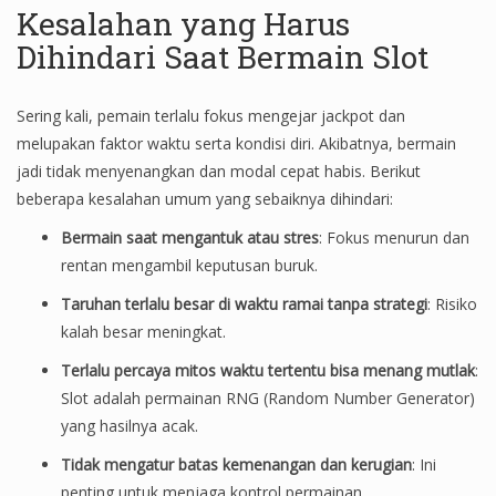
Kesalahan yang Harus
Dihindari Saat Bermain Slot
Sering kali, pemain terlalu fokus mengejar jackpot dan
melupakan faktor waktu serta kondisi diri. Akibatnya, bermain
jadi tidak menyenangkan dan modal cepat habis. Berikut
beberapa kesalahan umum yang sebaiknya dihindari:
Bermain saat mengantuk atau stres
: Fokus menurun dan
rentan mengambil keputusan buruk.
Taruhan terlalu besar di waktu ramai tanpa strategi
: Risiko
kalah besar meningkat.
Terlalu percaya mitos waktu tertentu bisa menang mutlak
:
Slot adalah permainan RNG (Random Number Generator)
yang hasilnya acak.
Tidak mengatur batas kemenangan dan kerugian
: Ini
penting untuk menjaga kontrol permainan.