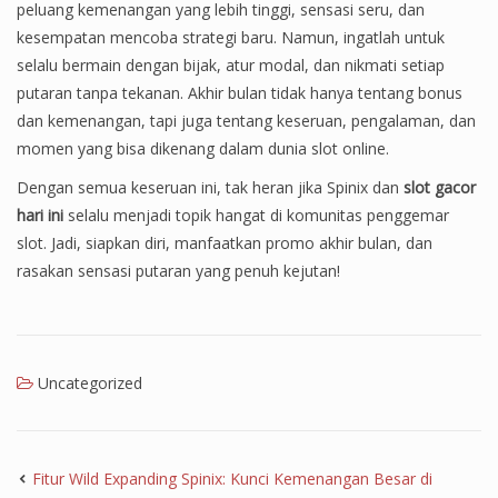
peluang kemenangan yang lebih tinggi, sensasi seru, dan
kesempatan mencoba strategi baru. Namun, ingatlah untuk
selalu bermain dengan bijak, atur modal, dan nikmati setiap
putaran tanpa tekanan. Akhir bulan tidak hanya tentang bonus
dan kemenangan, tapi juga tentang keseruan, pengalaman, dan
momen yang bisa dikenang dalam dunia slot online.
Dengan semua keseruan ini, tak heran jika Spinix dan
slot gacor
hari ini
selalu menjadi topik hangat di komunitas penggemar
slot. Jadi, siapkan diri, manfaatkan promo akhir bulan, dan
rasakan sensasi putaran yang penuh kejutan!
Uncategorized
Fitur Wild Expanding Spinix: Kunci Kemenangan Besar di