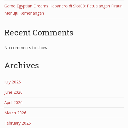
Game Egyptian Dreams Habanero di Slot88: Petualangan Firaun
Menuju Kemenangan
Recent Comments
No comments to show.
Archives
July 2026
June 2026
April 2026
March 2026
February 2026