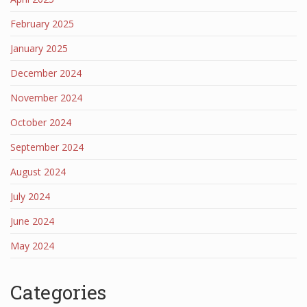
February 2025
January 2025
December 2024
November 2024
October 2024
September 2024
August 2024
July 2024
June 2024
May 2024
Categories