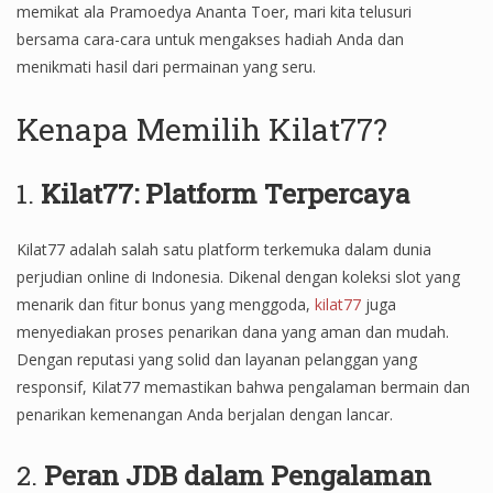
memikat ala Pramoedya Ananta Toer, mari kita telusuri
bersama cara-cara untuk mengakses hadiah Anda dan
menikmati hasil dari permainan yang seru.
Kenapa Memilih Kilat77?
1.
Kilat77: Platform Terpercaya
Kilat77 adalah salah satu platform terkemuka dalam dunia
perjudian online di Indonesia. Dikenal dengan koleksi slot yang
menarik dan fitur bonus yang menggoda,
kilat77
juga
menyediakan proses penarikan dana yang aman dan mudah.
Dengan reputasi yang solid dan layanan pelanggan yang
responsif, Kilat77 memastikan bahwa pengalaman bermain dan
penarikan kemenangan Anda berjalan dengan lancar.
2.
Peran JDB dalam Pengalaman