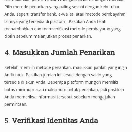
Pilih metode penarikan yang paling sesuai dengan kebutuhan
Anda, seperti transfer bank, e-wallet, atau metode pembayaran
lainnya yang tersedia di platform. Pastikan Anda telah
menambahkan dan memverifikasi metode pembayaran yang
dipilih sebelum melanjutkan proses penarikan.
4.
Masukkan Jumlah Penarikan
Setelah memilih metode penarikan, masukkan jumlah yang ingin
Anda tarik. Pastikan jumlah ini sesuai dengan saldo yang
tersedia di akun Anda. Beberapa platform mungkin memiliki
batas minimum atau maksimum untuk penarikan, jadi pastikan
Anda memeriksa informasi tersebut sebelum mengajukan
permintaan.
5.
Verifikasi Identitas Anda