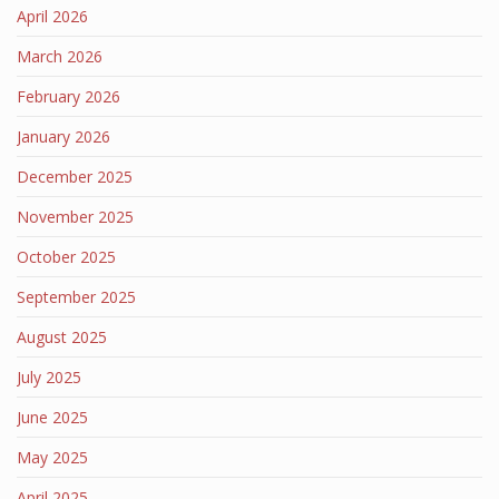
April 2026
March 2026
February 2026
January 2026
December 2025
November 2025
October 2025
September 2025
August 2025
July 2025
June 2025
May 2025
April 2025