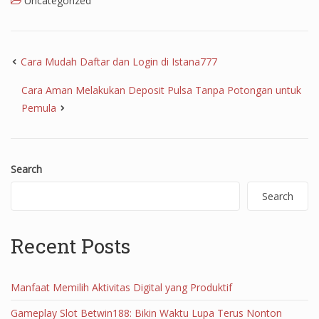
Uncategorized
Cara Mudah Daftar dan Login di Istana777
Cara Aman Melakukan Deposit Pulsa Tanpa Potongan untuk
Pemula
Search
Search
Recent Posts
Manfaat Memilih Aktivitas Digital yang Produktif
Gameplay Slot Betwin188: Bikin Waktu Lupa Terus Nonton