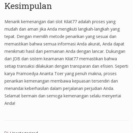
Kesimpulan
Menarik kemenangan dari slot Kilat77 adalah proses yang
mudah dan aman jika Anda mengikuti langkah-langkah yang
tepat. Dengan memilih metode penarikan yang sesuai dan
memastikan bahwa semua informasi Anda akurat, Anda dapat
menikmati hasil dari permainan Anda dengan lancar. Dukungan
dari JDB dan sistem keamanan Kilat77 memastikan bahwa
setiap transaksi dilakukan dengan transparan dan efisien. Seperti
karya Pramoedya Ananta Toer yang penuh makna, proses
penarikan kemenangan membawa kepuasan tersendiri dan
menandai keberhasilan dalam perjalanan perjudian Anda.
Selamat bermain dan semoga kemenangan selalu menyertai
Anda!