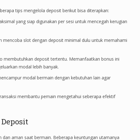
berapa tips mengelola deposit berikut bisa diterapkan:
ksimal yang siap digunakan per sesi untuk mencegah kerugian
n mencoba slot dengan deposit minimal dulu untuk memahami
o membutuhkan deposit tertentu. Memanfaatkan bonus ini
luarkan modal lebih banyak.
encampur modal bermain dengan kebutuhan lain agar
ransaksi membantu pemain mengetahui seberapa efektif
Deposit
n dan aman saat bermain. Beberapa keuntungan utamanya