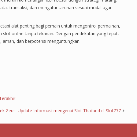
catat transaksi, dan mengatur taruhan sesuai modal agar
 tetapi alat penting bagi pemain untuk mengontrol permainan,
n slot online tanpa tekanan. Dengan pendekatan yang tepat,
u, aman, dan berpotensi menguntungkan.
Terakhir
kek Zeus: Update Informasi mengenai Slot Thailand di Slot777