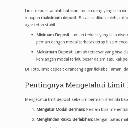
Limit deposit adalah batasan jumlah uang yang bisa d
maupun
maksimum deposit
. Batas ini dibuat oleh pl
agar tetap stabil.
Minimum Deposit:
Jumlah terkecil yang bisa dis
pemain dengan modal terbatas tetap bisa mencob
Maksimum Deposit:
Jumlah terbesar yang bisa dis
kehilangan modal terlalu besar dalam satu kali p
Di Toto, limit deposit dirancang agar fleksibel, aman,
Pentingnya Mengetahui Limit 
Mengetahui limit deposit sebelum bermain memiliki be
Mengatur Modal Bermain:
Pemain bisa menentukan
Menghindari Risiko Berlebihan:
Dengan batas maksi