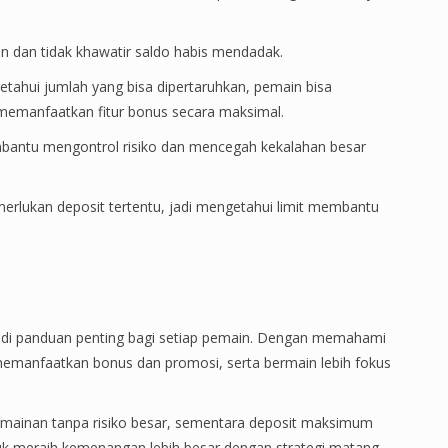
n dan tidak khawatir saldo habis mendadak.
ahui jumlah yang bisa dipertaruhkan, pemain bisa
memanfaatkan fitur bonus secara maksimal.
antu mengontrol risiko dan mencegah kekalahan besar
lukan deposit tertentu, jadi mengetahui limit membantu
di panduan penting bagi setiap pemain. Dengan memahami
 memanfaatkan bonus dan promosi, serta bermain lebih fokus
inan tanpa risiko besar, sementara deposit maksimum
 meraih kemenangan lebih besar dengan strategi matang.