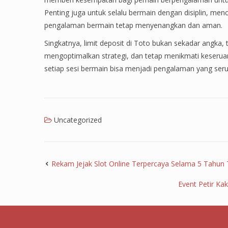
Penting juga untuk selalu bermain dengan disiplin, men
pengalaman bermain tetap menyenangkan dan aman.
Singkatnya, limit deposit di Toto bukan sekadar angka,
mengoptimalkan strategi, dan tetap menikmati keserua
setiap sesi bermain bisa menjadi pengalaman yang ser
Uncategorized
Rekam Jejak Slot Online Terpercaya Selama 5 Tahun 
Event Petir Ka