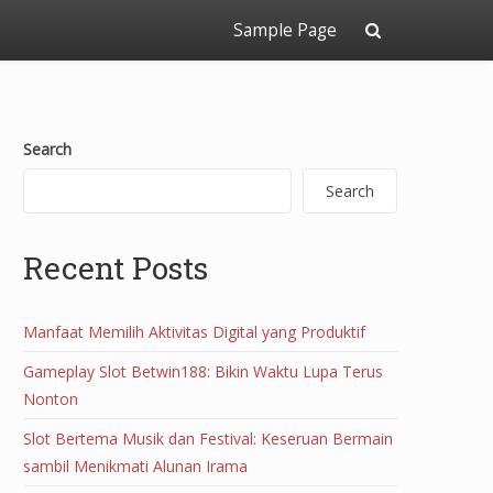
Sample Page
Search
Search
Recent Posts
Manfaat Memilih Aktivitas Digital yang Produktif
Gameplay Slot Betwin188: Bikin Waktu Lupa Terus
Nonton
Slot Bertema Musik dan Festival: Keseruan Bermain
sambil Menikmati Alunan Irama