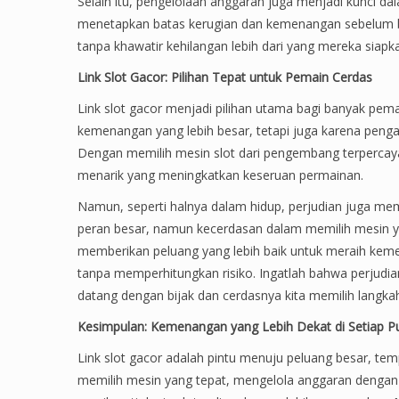
Selain itu, pengelolaan anggaran juga menjadi kunci dal
menetapkan batas kerugian dan kemenangan sebelum b
tanpa khawatir kehilangan lebih dari yang mereka siapk
Link Slot Gacor: Pilihan Tepat untuk Pemain Cerdas
Link slot gacor menjadi pilihan utama bagi banyak pema
kemenangan yang lebih besar, tetapi juga karena pe
Dengan memilih mesin slot dari pengembang terpercaya
menarik yang meningkatkan keseruan permainan.
Namun, seperti halnya dalam hidup, perjudian juga 
peran besar, namun kecerdasan dalam memilih mesin y
memberikan peluang yang lebih baik untuk meraih kem
tanpa memperhitungkan risiko. Ingatlah bahwa perjudi
datang dengan bijak dan cerdasnya kita memilih langka
Kesimpulan: Kemenangan yang Lebih Dekat di Setiap P
Link slot gacor adalah pintu menuju peluang besar, te
memilih mesin yang tepat, mengelola anggaran dengan 