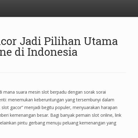
cor Jadi Pilihan Utama
ne di Indonesia
 di mana suara mesin slot berpadu dengan sorak sorai
henti: menemukan keberuntungan yang tersembunyi dalam
link slot gacor” menjadi begitu populer, menyuarakan harapan
ri kemenangan besar. Bagi banyak pemain slot online, link
melainkan pintu gerbang menuju peluang kemenangan yang