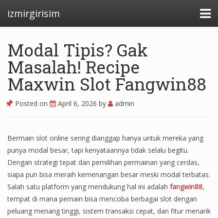
izmirgirisim
Modal Tipis? Gak
Masalah! Recipe
Maxwin Slot Fangwin88
Posted on
April 6, 2026
by
admin
Bermain slot online sering dianggap hanya untuk mereka yang
punya modal besar, tapi kenyataannya tidak selalu begitu.
Dengan strategi tepat dan pemilihan permainan yang cerdas,
siapa pun bisa meraih kemenangan besar meski modal terbatas.
Salah satu platform yang mendukung hal ini adalah
fangwin88
,
tempat di mana pemain bisa mencoba berbagai slot dengan
peluang menang tinggi, sistem transaksi cepat, dan fitur menarik