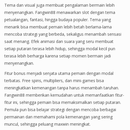
Tema dan visual juga membuat pengalaman bermain lebih
menyenangkan. Fangwin88 menawarkan slot dengan tema
petualangan, fantasi, hingga budaya populer. Tema yang
menarik bisa membuat pemain lebih betah berlama-lama
mencoba strategi yang berbeda, sekaligus menambah sensasi
saat menang. Efek animasi dan suara yang seru membuat
setiap putaran terasa lebih hidup, sehingga modal kecil pun
terasa lebih berharga karena setiap momen bermain jadi
menyenangkan.
Fitur bonus menjadi senjata utama pemain dengan modal
terbatas. Free spins, multipliers, dan mini-games bisa
meningkatkan kemenangan tanpa harus menambah taruhan.
Fangwin88 memberikan kemudahan untuk memanfaatkan fitur-
fitur ini, sehingga pemain bisa memaksimalkan setiap putaran.
Pemula pun bisa belajar strategi dengan mencoba berbagai
permainan dan memahami pola kemenangan yang sering
muncul, sehingga peluang maxwin meningkat.