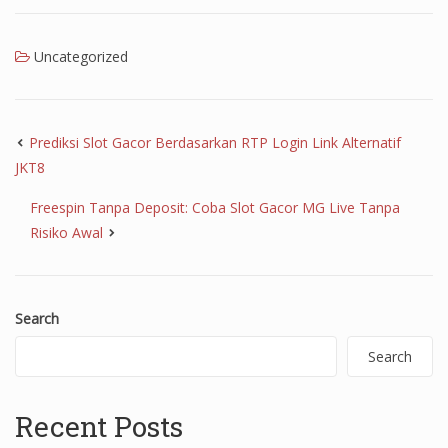
Uncategorized
Prediksi Slot Gacor Berdasarkan RTP Login Link Alternatif
JKT8
Freespin Tanpa Deposit: Coba Slot Gacor MG Live Tanpa
Risiko Awal
Search
Search
Recent Posts