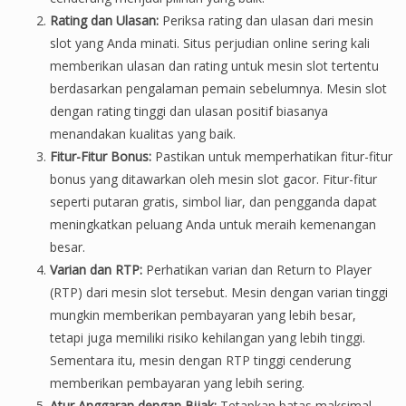
Rating dan Ulasan:
Periksa rating dan ulasan dari mesin
slot yang Anda minati. Situs perjudian online sering kali
memberikan ulasan dan rating untuk mesin slot tertentu
berdasarkan pengalaman pemain sebelumnya. Mesin slot
dengan rating tinggi dan ulasan positif biasanya
menandakan kualitas yang baik.
Fitur-Fitur Bonus:
Pastikan untuk memperhatikan fitur-fitur
bonus yang ditawarkan oleh mesin slot gacor. Fitur-fitur
seperti putaran gratis, simbol liar, dan pengganda dapat
meningkatkan peluang Anda untuk meraih kemenangan
besar.
Varian dan RTP:
Perhatikan varian dan Return to Player
(RTP) dari mesin slot tersebut. Mesin dengan varian tinggi
mungkin memberikan pembayaran yang lebih besar,
tetapi juga memiliki risiko kehilangan yang lebih tinggi.
Sementara itu, mesin dengan RTP tinggi cenderung
memberikan pembayaran yang lebih sering.
Atur Anggaran dengan Bijak:
Tetapkan batas maksimal