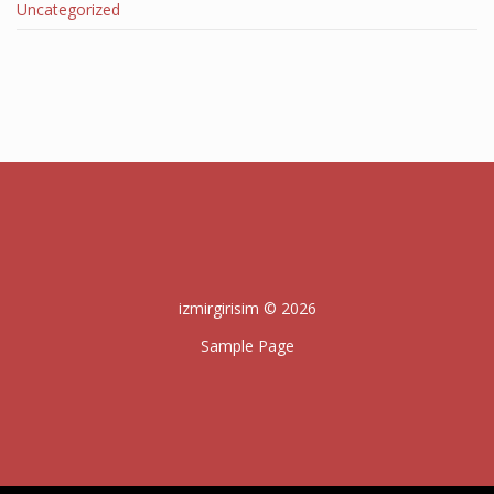
Uncategorized
izmirgirisim © 2026
Sample Page