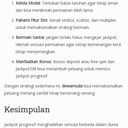
Kelola Modal
: Tentukan batas taruhan agar tetap aman
dan bisa menikmati permainan lebih lama.
Pahami Fitur Slot
: Kenali simbol, scatter, dan multiplier
untuk memaksimalkan strategi bermain.
Bermain Santai
: Jangan terlalu fokus mengejar jackpot,
nikmati sensasi permainan agar setiap kemenangan kecil
tetap menyenangkan.
Manfaatkan Bonus
: Bonus deposit atau free spin dari
Jackpot338 bisa menambah peluang untuk memicu
jackpot progresif.
Dengan strategi sederhana ini,
dewamuda
bisa memaksimalkan
peluang menang sambil tetap bersenang-senang.
Kesimpulan
Jackpot progresif menghadirkan sensasi berbeda dalam dunia