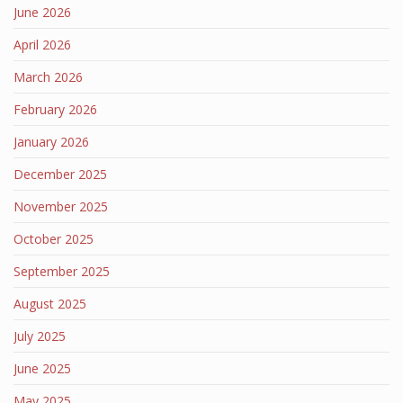
June 2026
April 2026
March 2026
February 2026
January 2026
December 2025
November 2025
October 2025
September 2025
August 2025
July 2025
June 2025
May 2025